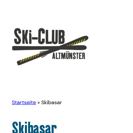
Zum
Inhalt
springen
Startseite
»
Skibasar
Skibasar