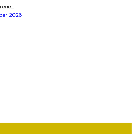
hrene…
eber 2026