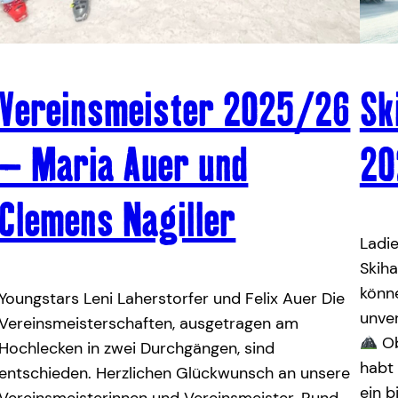
Vereinsmeister 2025/26
Sk
– Maria Auer und
20
Clemens Nagiller
Ladie
Skiha
könn
Youngstars Leni Laherstorfer und Felix Auer Die
unver
Vereinsmeisterschaften, ausgetragen am
Ob
Hochlecken in zwei Durchgängen, sind
habt 
entschieden. Herzlichen Glückwunsch an unsere
ein b
Vereinsmeisterinnen und Vereinsmeister. Rund