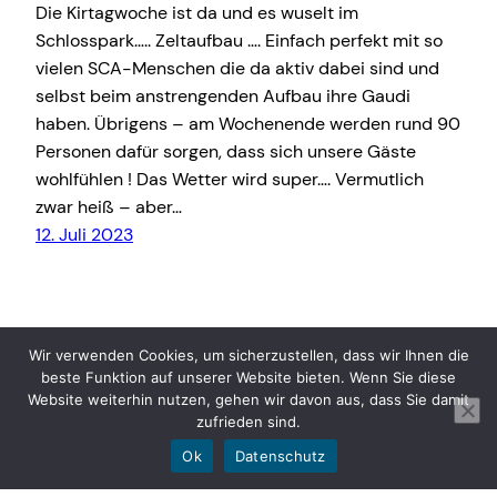
Die Kirtagwoche ist da und es wuselt im
Schlosspark….. Zeltaufbau …. Einfach perfekt mit so
vielen SCA-Menschen die da aktiv dabei sind und
selbst beim anstrengenden Aufbau ihre Gaudi
haben. Übrigens – am Wochenende werden rund 90
Personen dafür sorgen, dass sich unsere Gäste
wohlfühlen ! Das Wetter wird super…. Vermutlich
zwar heiß – aber…
12. Juli 2023
Wir verwenden Cookies, um sicherzustellen, dass wir Ihnen die
beste Funktion auf unserer Website bieten. Wenn Sie diese
Website weiterhin nutzen, gehen wir davon aus, dass Sie damit
zufrieden sind.
ASVÖ Skiclub Raiffeisen Altmünster
Ok
Datenschutz